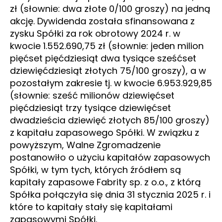
zł (słownie: dwa złote 0/100 groszy) na jedną
akcję. Dywidenda została sfinansowana z
zysku Spółki za rok obrotowy 2024 r. w
kwocie 1.552.690,75 zł (słownie: jeden milion
pięćset pięćdziesiąt dwa tysiące sześćset
dziewięćdziesiąt złotych 75/100 groszy), a w
pozostałym zakresie tj. w kwocie 6.953.929,85
(słownie: sześć milionów dziewięćset
pięćdziesiąt trzy tysiące dziewięćset
dwadzieścia dziewięć złotych 85/100 groszy)
z kapitału zapasowego Spółki. W związku z
powyższym, Walne Zgromadzenie
postanowiło o użyciu kapitałów zapasowych
Spółki, w tym tych, których źródłem są
kapitały zapasowe Fabrity sp. z o.o., z którą
Spółka połączyła się dnia 31 stycznia 2025 r. i
które to kapitały stały się kapitałami
zapasowymi Spółki.