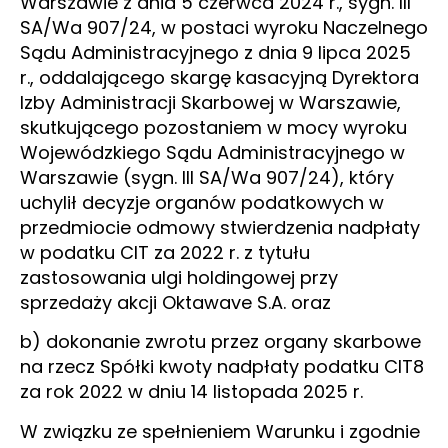
Warszawie z dnia 5 czerwca 2024 r., sygn. III
SA/Wa 907/24, w postaci wyroku Naczelnego
Sądu Administracyjnego z dnia 9 lipca 2025
r., oddalającego skargę kasacyjną Dyrektora
Izby Administracji Skarbowej w Warszawie,
skutkującego pozostaniem w mocy wyroku
Wojewódzkiego Sądu Administracyjnego w
Warszawie (sygn. III SA/Wa 907/24), który
uchylił decyzje organów podatkowych w
przedmiocie odmowy stwierdzenia nadpłaty
w podatku CIT za 2022 r. z tytułu
zastosowania ulgi holdingowej przy
sprzedaży akcji Oktawave S.A. oraz
b) dokonanie zwrotu przez organy skarbowe
na rzecz Spółki kwoty nadpłaty podatku CIT8
za rok 2022 w dniu 14 listopada 2025 r.
W związku ze spełnieniem Warunku i zgodnie