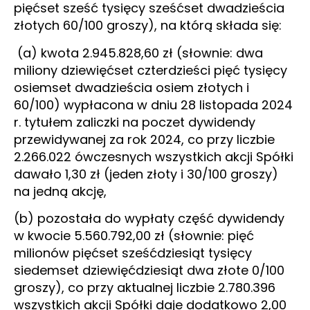
pięćset sześć tysięcy sześćset dwadzieścia
złotych 60/100 groszy), na którą składa się:
(a) kwota 2.945.828,60 zł (słownie: dwa
miliony dziewięćset czterdzieści pięć tysięcy
osiemset dwadzieścia osiem złotych i
60/100) wypłacona w dniu 28 listopada 2024
r. tytułem zaliczki na poczet dywidendy
przewidywanej za rok 2024, co przy liczbie
2.266.022 ówczesnych wszystkich akcji Spółki
dawało 1,30 zł (jeden złoty i 30/100 groszy)
na jedną akcję,
(b) pozostała do wypłaty część dywidendy
w kwocie 5.560.792,00 zł (słownie: pięć
milionów pięćset sześćdziesiąt tysięcy
siedemset dziewięćdziesiąt dwa złote 0/100
groszy), co przy aktualnej liczbie 2.780.396
wszystkich akcji Spółki daje dodatkowo 2,00