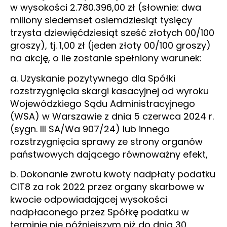
w wysokości 2.780.396,00 zł (słownie: dwa
miliony siedemset osiemdziesiąt tysięcy
trzysta dziewięćdziesiąt sześć złotych 00/100
groszy), tj. 1,00 zł (jeden złoty 00/100 groszy)
na akcję, o ile zostanie spełniony warunek:
a. Uzyskanie pozytywnego dla Spółki
rozstrzygnięcia skargi kasacyjnej od wyroku
Wojewódzkiego Sądu Administracyjnego
(WSA) w Warszawie z dnia 5 czerwca 2024 r.
(sygn. III SA/Wa 907/24) lub innego
rozstrzygnięcia sprawy ze strony organów
państwowych dającego równoważny efekt,
b. Dokonanie zwrotu kwoty nadpłaty podatku
CIT8 za rok 2022 przez organy skarbowe w
kwocie odpowiadającej wysokości
nadpłaconego przez Spółkę podatku w
terminie nie późniejszym niż do dnia 30