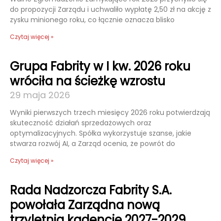
do propozycji Zarządu i uchwaliło wypłatę 2,50 zł na akcję z
zysku minionego roku, co łącznie oznacza blisko
Czytaj więcej »
Grupa Fabrity w I kw. 2026 roku
wróciła na ścieżkę wzrostu
29 maja 2026
Wyniki pierwszych trzech miesięcy 2026 roku potwierdzają
skuteczność działań sprzedażowych oraz
optymalizacyjnych. Spółka wykorzystuje szanse, jakie
stwarza rozwój AI, a Zarząd ocenia, że powrót do
Czytaj więcej »
Rada Nadzorcza Fabrity S.A.
powołała Zarządna nową
trzyletnią kadencję 2027-2029