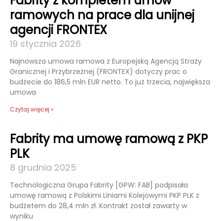
Fabrity z kompletem umów
ramowych na prace dla unijnej
agencji FRONTEX
19 stycznia 2026
Najnowsza umowa ramowa z Europejską Agencją Straży
Granicznej i Przybrzeżnej (FRONTEX) dotyczy prac o
budżecie do 186,5 mln EUR netto. To już trzecia, największa
umowa
Czytaj więcej »
Fabrity ma umowę ramową z PKP
PLK
8 grudnia 2025
Technologiczna Grupa Fabrity [GPW: FAB] podpisała
umowę ramową z Polskimi Liniami Kolejowymi PKP PLK z
budżetem do 28,4 mln zł. Kontrakt został zawarty w
wyniku