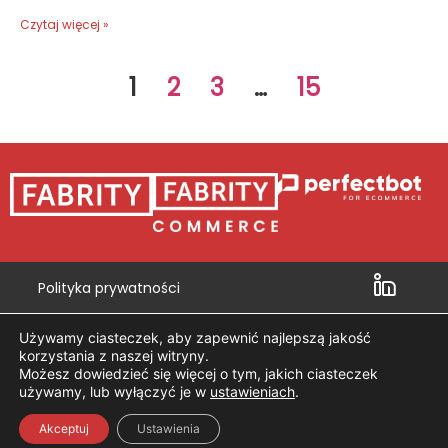
Czytaj więcej »
1
2
3
…
15
Polityka prywatności
Działanie 6.1 POIG
Używamy ciasteczek, aby zapewnić najlepszą jakość
Działanie 8.2 POIG
korzystania z naszej witryny.
Możesz dowiedzieć się więcej o tym, jakich ciasteczek
Działanie 1.4-4.1 POIG
używamy, lub wyłączyć je w
ustawieniach
.
ISO 27001
PL
|
EN
Akceptuj
Ustawienia
ISO 9001
PL
|
EN