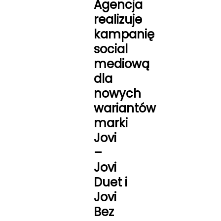
Agencja
realizuje
kampanię
social
mediową
dla
nowych
wariantów
marki
Jovi
–
Jovi
Duet i
Jovi
Bez