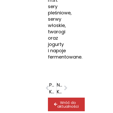
m.in.
sery
pleśniowe,
serwy
włoskie,
twarogi
oraz
jogurty
i napoje
fermentowane.
POPRZEDNI
NASTĘPNY
K2 jedną z wiodących agencji obsługujących markę Samsung
K2 i K2 Precise dla grupy Murapol
Wróć do
aktualności