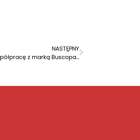
NASTĘPNY
K2 media rozpoczyna współpracę z marką Buscopan