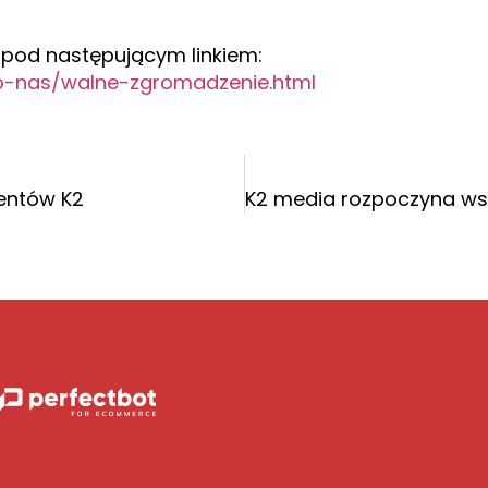
 pod następującym linkiem:
/o-nas/walne-zgromadzenie.html
ientów K2