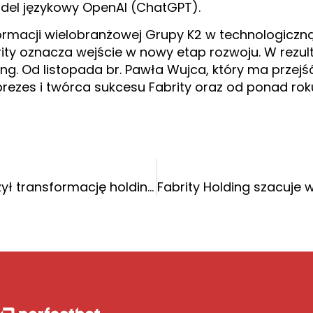
odel językowy OpenAI (ChatGPT).
rmacji wielobranżowej Grupy K2 w technologiczną
ity oznacza wejście w nowy etap rozwoju. W rezult
ng. Od listopada br. Pawła Wujca, który ma przejś
prezes i twórca sukcesu Fabrity oraz od ponad ro
Prezes Paweł Wujec zakończył transformację holdingui przekazuje stery Grupy Fabrity Tomaszowi Burczyńskiemu