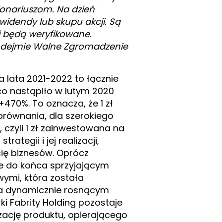
jonariuszom. Na dzień
ywidendy lub skupu akcji. Są
i będą weryfikowane.
podejmie Walne Zgromadzenie
a lata 2021-2022 to łącznie
 co nastąpiło w lutym 2020
+470%. To oznacza, że 1 zł
orównania, dla szerokiego
 czyli 1 zł zainwestowana na
rategii i jej realizacji,
ię biznesów. Oprócz
e do końca sprzyjającym
ymi, która została
oza dynamicznie rosnącym
i Fabrity Holding pozostaje
izację produktu, opierającego