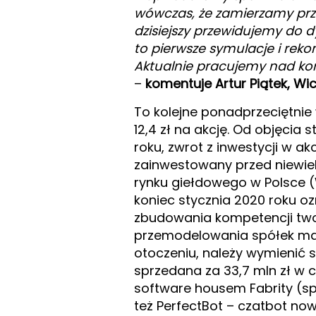
wówczas, że zamierzamy prze
dzisiejszy przewidujemy do d
to pierwsze symulacje i re
Aktualnie pracujemy nad ko
–
komentuje Artur Piątek, Wic
To kolejne ponadprzeciętnie 
12,4 zł na akcję. Od objęcia
roku, zwrot z inwestycji w a
zainwestowany przed niewiel
rynku giełdowego w Polsce (W
koniec stycznia 2020 roku oznac
zbudowania kompetencji twor
przemodelowania spółek mar
otoczeniu, należy wymienić 
sprzedana za 33,7 mln zł w 
software housem Fabrity (sp
też PerfectBot – czatbot now