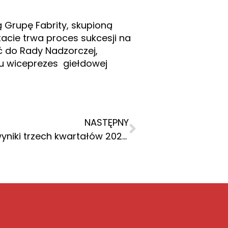
 Grupę Fabrity, skupioną
acie trwa proces sukcesji na
ć do Rady Nadzorczej,
ku wiceprezes giełdowej
NASTĘPNY
Fabrity Holding szacuje wyniki trzech kwartałów 2023 roku