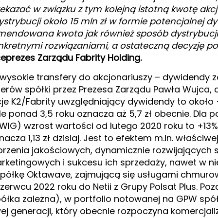
kazać w związku z tym kolejną istotną kwotę akc
ystrybucji około 15 mln zł w formie potencjalnej d
komendowana kwota jak również sposób dystrybucj
nkretnymi rozwiązaniami, a ostateczną decyzję 
eprezes Zarządu Fabrity Holding.
wysokie transfery do akcjonariuszy – dywidendy z
 sterów spółki przez Prezesa Zarządu Pawła Wujca,
kcje K2/Fabrity uwzględniający dywidendy to około 
e ponad 3,5 roku oznacza aż 5,7 zł obecnie. Dla p
IG) wzrost wartości od lutego 2020 roku to +13%,
za 1,13 zł dzisiaj. Jest to efektem m.in. właściwej st
zenia jakościowych, dynamicznie rozwijających s
ketingowych i sukcesu ich sprzedaży, nawet w ni
spółkę Oktawave, zajmującą się usługami chmurow
czerwcu 2022 roku do Netii z Grupy Polsat Plus. P
ółka zależna), w portfolio notowanej na GPW spółk
ej generacji, który obecnie rozpoczyna komercjal