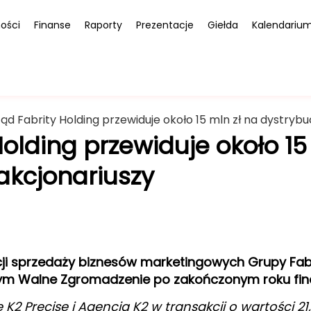
ości
Finanse
Raporty
Prezentacje
Giełda
Kalendariu
ąd Fabrity Holding przewiduje około 15 mln zł na dystrybu
Holding przewiduje około 15
akcjonariuszy
ji sprzedaży biznesów marketingowych Grupy Fabr
 tym Walne Zgromadzenie po zakończonym roku fi
 K2 Precise i Agencja K2 w transakcji o wartości 21