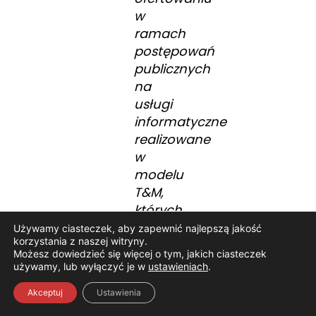
w
ramach
postępowań
publicznych
na
usługi
informatyczne
realizowane
w
modelu
T&M,
których
potencjalny
Używamy ciasteczek, aby zapewnić najlepszą jakość
korzystania z naszej witryny.
wpływ
Możesz dowiedzieć się więcej o tym, jakich ciasteczek
na
używamy, lub wyłączyć je w
ustawieniach
.
wyniki
Akceptuj
Ustawienia
jest już
częściowo