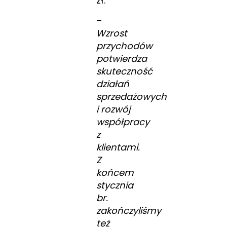
zł.
–
Wzrost
przychodów
potwierdza
skuteczność
działań
sprzedażowych
i rozwój
współpracy
z
klientami.
Z
końcem
stycznia
br.
zakończyliśmy
też