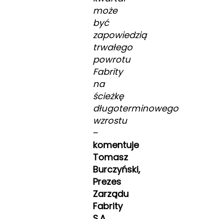
może
być
zapowiedzią
trwałego
powrotu
Fabrity
na
ścieżkę
długoterminowego
wzrostu
–
komentuje
Tomasz
Burczyński,
Prezes
Zarządu
Fabrity
S.A.