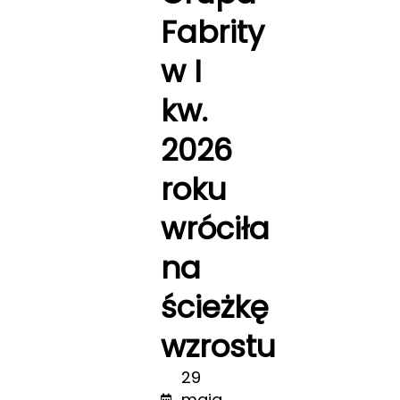
Fabrity
w I
kw.
2026
roku
wróciła
na
ścieżkę
wzrostu
29
maja