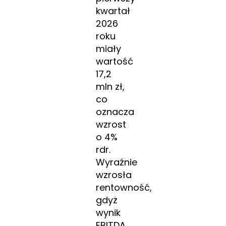
kwartał
2026
roku
miały
wartość
17,2
mln zł,
co
oznacza
wzrost
o 4%
rdr.
Wyraźnie
wzrosła
rentowność,
gdyż
wynik
EBITDA