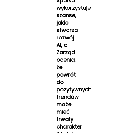
Spółka
wykorzystuje
szanse,
jakie
stwarza
rozwój
AI, a
Zarząd
ocenia,
że
powrót
do
pozytywnych
trendów
może
mieć
trwały
charakter.