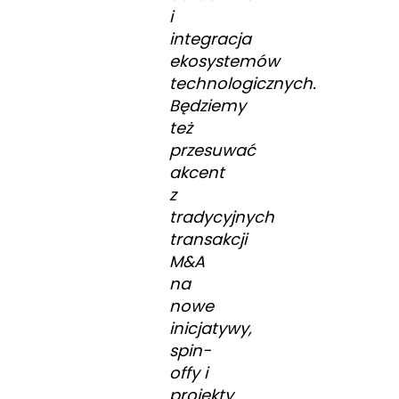
i
integracja
ekosystemów
technologicznych.
Będziemy
też
przesuwać
akcent
z
tradycyjnych
transakcji
M&A
na
nowe
inicjatywy,
spin-
offy i
projekty