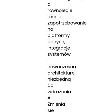
a
równolegle
rośnie
zapotrzebowanie
na
platformy
danych,
integrację
systemów
i
nowoczesną
architekturę
niezbędną
do
wdrażania
AI.
Zmienia
się