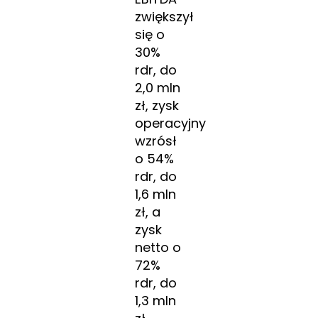
zwiększył
się o
30%
rdr, do
2,0 mln
zł, zysk
operacyjny
wzrósł
o 54%
rdr, do
1,6 mln
zł, a
zysk
netto o
72%
rdr, do
1,3 mln