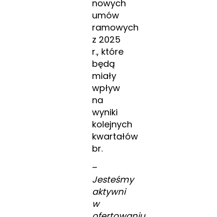
nowych
umów
ramowych
z 2025
r., które
będą
miały
wpływ
na
wyniki
kolejnych
kwartałów
br.
–
Jesteśmy
aktywni
w
ofertowaniu