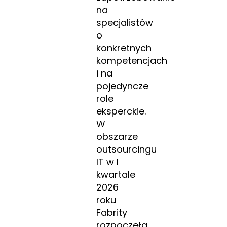
na
specjalistów
o
konkretnych
kompetencjach
i na
pojedyncze
role
eksperckie.
W
obszarze
outsourcingu
IT w I
kwartale
2026
roku
Fabrity
rozpoczęła