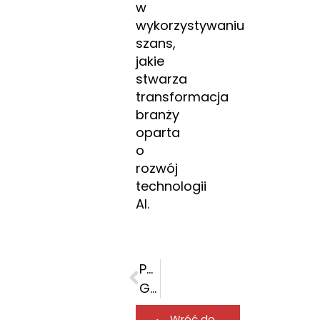
w
wykorzystywaniu
szans,
jakie
stwarza
transformacja
branży
oparta
o
rozwój
technologii
AI.
POPRZEDNI
Grupa Fabrity w I kw. 2026 roku wróciła na ścieżkę wzrostu
Wróć do