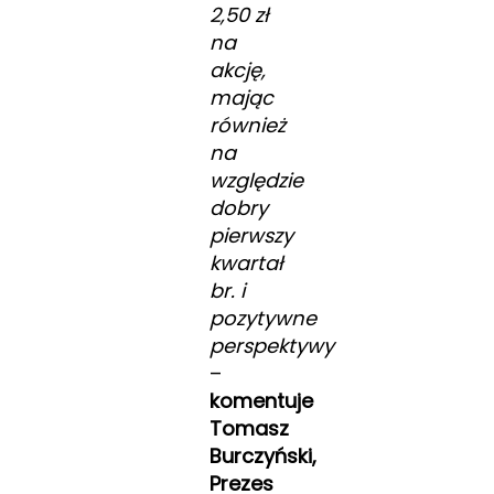
2,50 zł
na
akcję,
mając
również
na
względzie
dobry
pierwszy
kwartał
br. i
pozytywne
perspektywy
–
komentuje
Tomasz
Burczyński,
Prezes