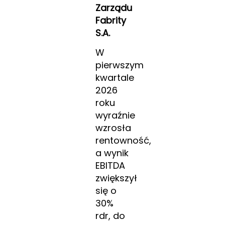
Zarządu
Fabrity
S.A.
W
pierwszym
kwartale
2026
roku
wyraźnie
wzrosła
rentowność,
a wynik
EBITDA
zwiększył
się o
30%
rdr, do