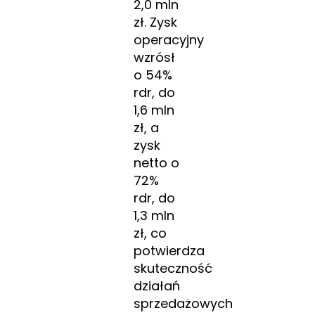
2,0 mln
zł. Zysk
operacyjny
wzrósł
o 54%
rdr, do
1,6 mln
zł, a
zysk
netto o
72%
rdr, do
1,3 mln
zł, co
potwierdza
skuteczność
działań
sprzedażowych