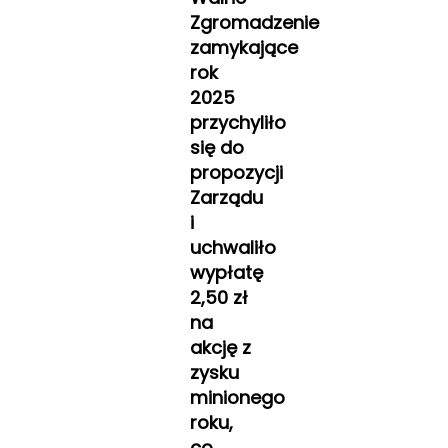
Zgromadzenie
zamykające
rok
2025
przychyliło
się do
propozycji
Zarządu
i
uchwaliło
wypłatę
2,50 zł
na
akcję z
zysku
minionego
roku,
co