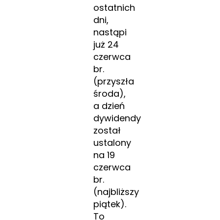
ostatnich
dni,
nastąpi
już 24
czerwca
br.
(przyszła
środa),
a dzień
dywidendy
został
ustalony
na 19
czerwca
br.
(najbliższy
piątek).
To