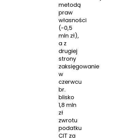
metodą
praw
własności
(-0,5
mln zł),
a z
drugiej
strony
zaksięgowanie
w
czerwcu
br.
blisko
1,8 mln
zł
zwrotu
podatku
CIT za