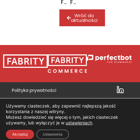
Fabrity Holding wypłaci 3,25 zł dywidendy jeszcze w czerwcu
Fabrity Holding planuje wypłacić dywidendę zaliczkową i uprościć strukturę grupy kapitałowej
Wróć do
aktualności
Polityka prywatności
Działanie 6.1 POIG
Używamy ciasteczek, aby zapewnić najlepszą jakość
Działanie 8.2 POIG
korzystania z naszej witryny.
Możesz dowiedzieć się więcej o tym, jakich ciasteczek
Działanie 1.4-4.1 POIG
używamy, lub wyłączyć je w
ustawieniach
.
ISO 27001
PL
|
EN
Akceptuj
Ustawienia
ISO 9001
PL
|
EN