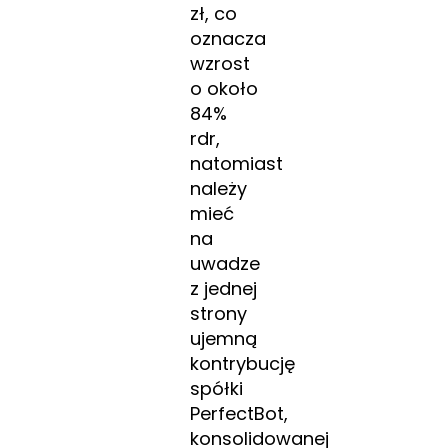
zł, co
oznacza
wzrost
o około
84%
rdr,
natomiast
należy
mieć
na
uwadze
z jednej
strony
ujemną
kontrybucję
spółki
PerfectBot,
konsolidowanej