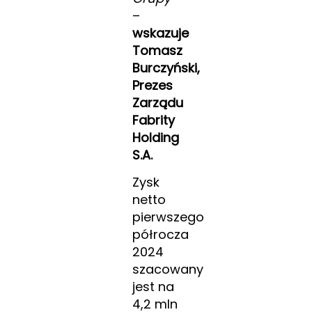
–
wskazuje
Tomasz
Burczyński,
Prezes
Zarządu
Fabrity
Holding
S.A.
Zysk
netto
pierwszego
półrocza
2024
szacowany
jest na
4,2 mln