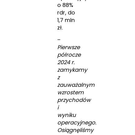
o 88%
rdr, do
1,7 mln
zł.
–
Pierwsze
półrocze
2024 r.
zamykamy
z
zauważalnym
wzrostem
przychodów
i
wyniku
operacyjnego.
Osiągnęliśmy