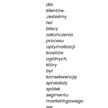
dla
klientów.
Jesteśmy
też
bliscy
zakończenia
procesu
optymalizacji
kosztów
ogólnych,
który
był
konsekwencją
sprzedaży
spółek
segmentu
marketingowego
we