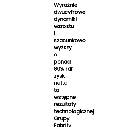
Wyraźnie
dwucyfrowe
dynamiki
wzrostu
i
szacunkowo
wyższy
o
ponad
80% rdr
zysk
netto
to
wstępne
rezultaty
technologicznej
Grupy
Fabrity