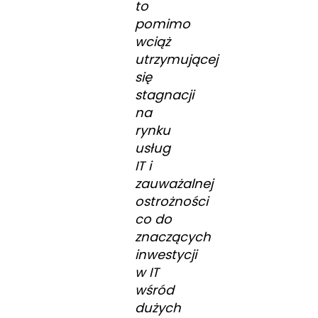
to
pomimo
wciąż
utrzymującej
się
stagnacji
na
rynku
usług
IT i
zauważalnej
ostrożności
co do
znaczących
inwestycji
w IT
wśród
dużych