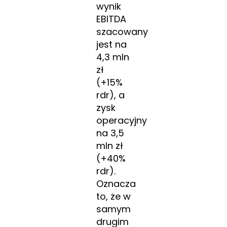
wynik
EBITDA
szacowany
jest na
4,3 mln
zł
(+15%
rdr), a
zysk
operacyjny
na 3,5
mln zł
(+40%
rdr).
Oznacza
to, że w
samym
drugim