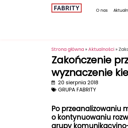
O nas
Aktualn
Strona główna
»
Aktualności
»
Zako
Zakończenie prz
wyznaczenie ki
20 sierpnia 2018
GRUPA FABRITY
Po przeanalizowaniu m
o kontynuowaniu rozwo
grupy komunikacyjno-