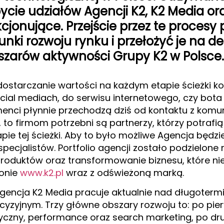
bycie udziałów Agencji K2, K2 Media o
kcjonujące. Przejście przez te procesy 
nki rozwoju rynku i przełożyć je na d
szarów aktywności Grupy K2 w Polsce.
 dostarczanie wartości na każdym etapie ścieżki 
ocial mediach, do serwisu internetowego, czy bota 
menci płynnie przechodzą dziś od kontaktu z komun
, to firmom potrzebni są partnerzy, którzy potraf
e tej ścieżki. Aby to było możliwe Agencja będzie 
pecjalistów. Portfolio agencji zostało podzielone 
produktów oraz transformowanie biznesu, które n
ronie
www.k2.pl
wraz z odświeżoną marką.
 agencja K2 Media pracuje aktualnie nad długot
recyzyjnym. Trzy główne obszary rozwoju to: po p
czny, performance oraz search marketing, po dru