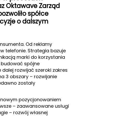
raz Oktawave Zarząd
pozwoliło spółce
ecyzje o dalszym
konsumenta. Od reklamy
w telefonie. Strategia bazuje
ikacją marki do korzystania
ią budować spójne
dalej rozwijać szeroki zakres
na 3 obszary – rozwijanie
iedawno zostały
erminowym pozycjonowaniem
ierwsze – zaawansowane usługi
gie – rozwój własnej