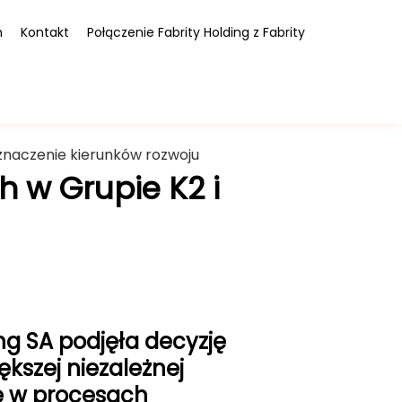
m
Kontakt
Połączenie Fabrity Holding z Fabrity
yznaczenie kierunków rozwoju
h w Grupie K2 i
ng SA podjęła decyzję
kszej niezależnej
e w procesach