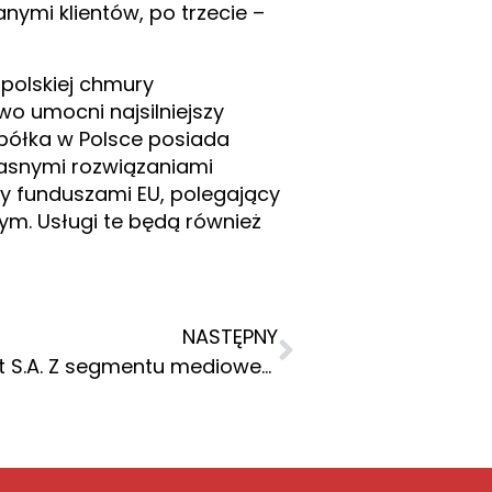
ymi klientów, po trzecie –
polskiej chmury
o umocni najsilniejszy
spółka w Polsce posiada
łasnymi rozwiązaniami
ny funduszami EU, polegający
ym. Usługi te będą również
NASTĘPNY
Spółka zależna K2 Inernet S.A. Z segmentu mediowego (spółka) zajmie się przygotowaniem strategii i egzekucją mediową nadchodzących kampanii Pracuj.pl