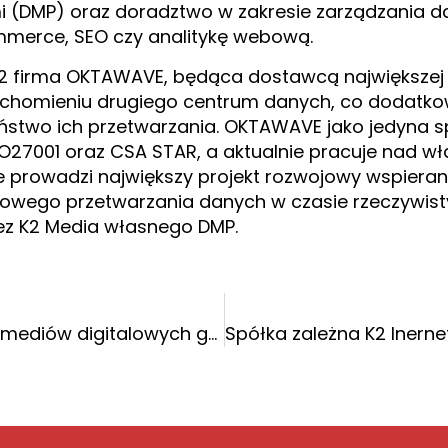
 (DMP) oraz doradztwo w zakresie zarządzania dan
merce, SEO czy analitykę webową.
2 firma OKTAWAVE, będąca dostawcą największej 
uruchomieniu drugiego centrum danych, co dodatkow
zeństwo ich przetwarzania. OKTAWAVE jako jedyna 
SO27001 oraz CSA STAR, a aktualnie pracuje nad w
e prowadzi największy projekt rozwojowy wspiera
iowego przetwarzania danych w czasie rzeczywist
z K2 Media własnego DMP.
K2 media wygrywa obsługę mediów digitalowych grupy spółek Danone w Polsce