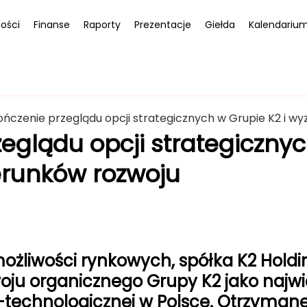
ości
Finanse
Raporty
Prezentacje
Giełda
Kalendariu
ńczenie przeglądu opcji strategicznych w Grupie K2 i w
eglądu opcji strategicznyc
erunków rozwoju
ożliwości rynkowych, spółka K2 Holdi
ju organicznego Grupy K2 jako najwię
technologicznej w Polsce. Otrzyman