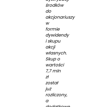
środków
do
akcjonariuszy
w
formie
dywidendy
i skupu
akcji
własnych.
Skup o
wartości
7,7 mln
zł
został
już
rozliczony,
a
dodatkowe