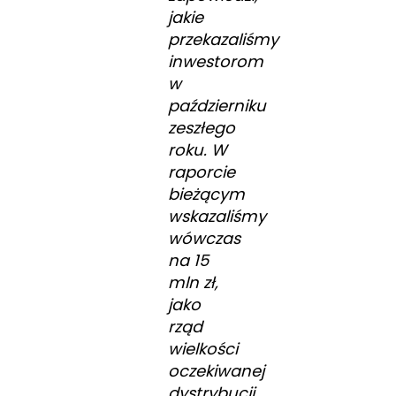
jakie
przekazaliśmy
inwestorom
w
październiku
zeszłego
roku. W
raporcie
bieżącym
wskazaliśmy
wówczas
na 15
mln zł,
jako
rząd
wielkości
oczekiwanej
dystrybucji