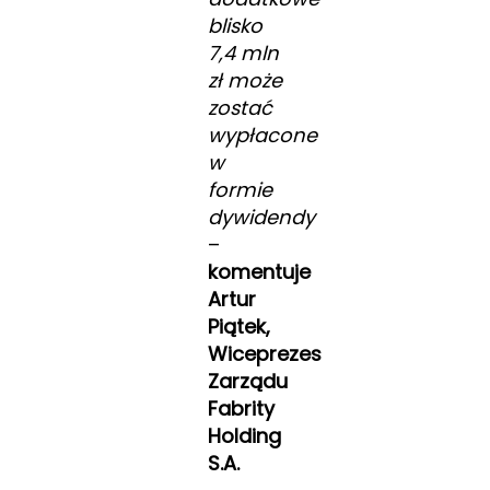
blisko
7,4 mln
zł może
zostać
wypłacone
w
formie
dywidendy
–
komentuje
Artur
Piątek,
Wiceprezes
Zarządu
Fabrity
Holding
S.A.