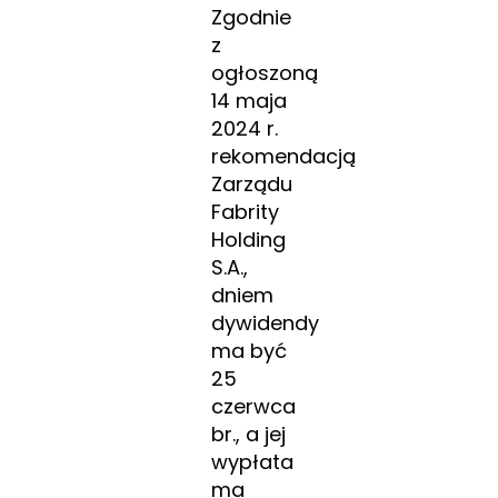
Zgodnie
z
ogłoszoną
14 maja
2024 r.
rekomendacją
Zarządu
Fabrity
Holding
S.A.,
dniem
dywidendy
ma być
25
czerwca
br., a jej
wypłata
ma