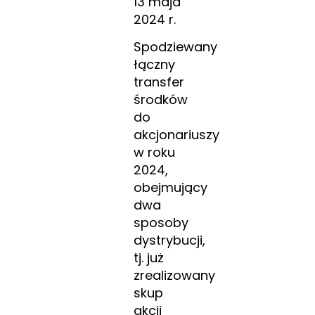
13 maja
2024 r.
Spodziewany
łączny
transfer
środków
do
akcjonariuszy
w roku
2024,
obejmujący
dwa
sposoby
dystrybucji,
tj. już
zrealizowany
skup
akcji