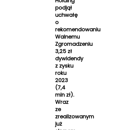
Holding
podjął
uchwałę
o
rekomendowaniu
Walnemu
Zgromadzeniu
3,25 zł
dywidendy
z zysku
roku
2023
(7,4
mln zł).
Wraz
ze
zrealizowanym
już