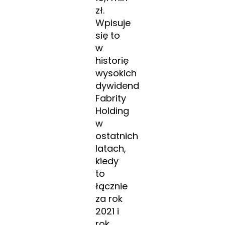
zł.
Wpisuje
się to
w
historię
wysokich
dywidend
Fabrity
Holding
w
ostatnich
latach,
kiedy
to
łącznie
za rok
2021 i
rok