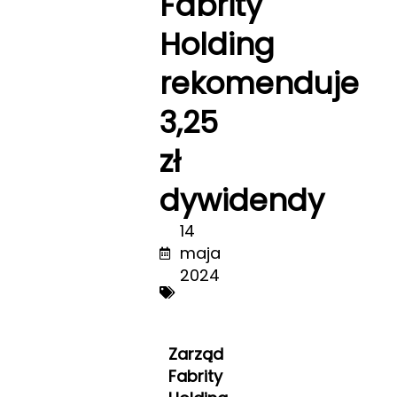
Fabrity
Holding
rekomenduje
3,25
zł
dywidendy
14
maja
2024
Zarząd
Fabrity