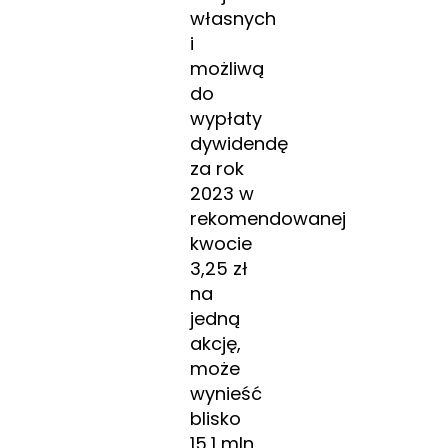
własnych
i
możliwą
do
wypłaty
dywidendę
za rok
2023 w
rekomendowanej
kwocie
3,25 zł
na
jedną
akcję,
może
wynieść
blisko
15,1 mln