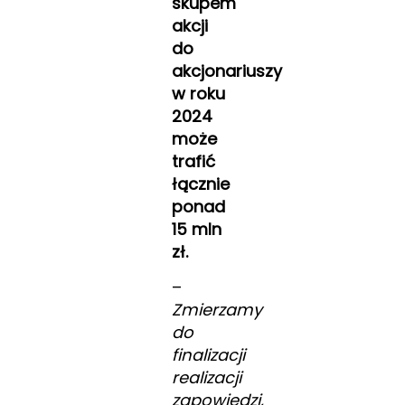
skupem
akcji
do
akcjonariuszy
w roku
2024
może
trafić
łącznie
ponad
15 mln
zł.
–
Zmierzamy
do
finalizacji
realizacji
zapowiedzi,